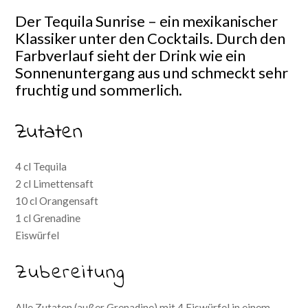
Der Tequila Sunrise – ein mexikanischer
Klassiker unter den Cocktails. Durch den
Farbverlauf sieht der Drink wie ein
Sonnenuntergang aus und schmeckt sehr
fruchtig und sommerlich.
Zutaten
4 cl Tequila
2 cl Limettensaft
10 cl Orangensaft
1 cl Grenadine
Eiswürfel
Zubereitung
Alle Zutaten (außer Grenadine) mit 4 Eiswürfel in einem